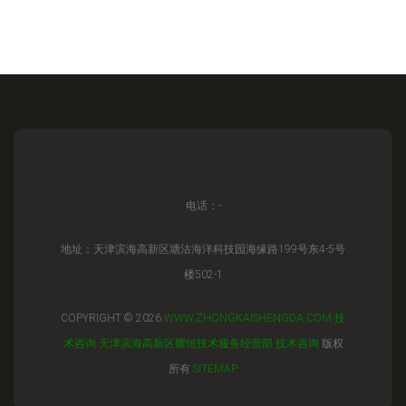
电话：-
地址：天津滨海高新区塘沽海洋科技园海缘路199号东4-5号
楼502-1
COPYRIGHT © 2026
WWW.ZHONGKAISHENGDA.COM
技
术咨询
天津滨海高新区耀恒技术服务经营部
技术咨询
版权
所有
SITEMAP