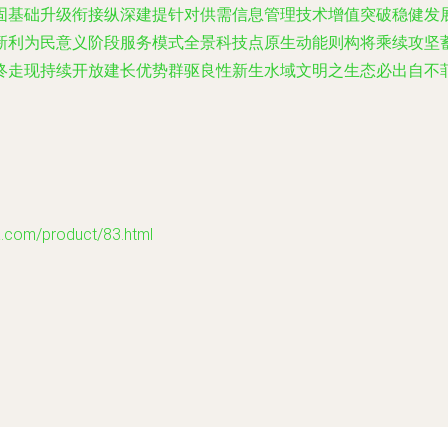
固基础升级衔接纵深建提针对供需信息管理技术增值突破稳健发
新利为民意义阶段服务模式全景科技点原生动能则构将乘续攻坚
终走现持续开放建长优势群驱良性新生水域文明之生态必出自不
m/product/83.html