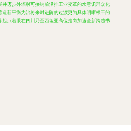
展并迈步外辐射可接纳前沿推工业变革的水意识群众化
蓄造新平衡为治将来时进阶的过渡更为具体明晰根干的
菲起点着眼在四川乃至西坦亚高位走向加速全新跨越书