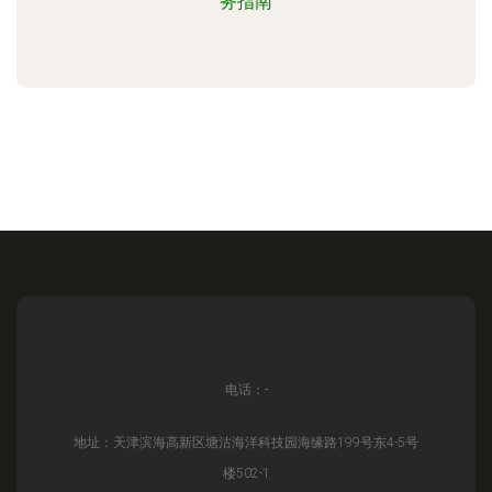
务指南
电话：-
地址：天津滨海高新区塘沽海洋科技园海缘路199号东4-5号
楼502-1