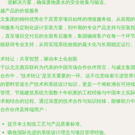
道解决方案，确保废物废水的安全收集与输送。
超越产品的价值服务
威文集团的独特优势在于其贯穿项目始终的增值服务链。从前期
咨询服务
与
定制化设计安装方案
，到中期的
专业产品支持
与
安装
导
，直至项目交付后的
全面售后服务
，集团确保客户在每一个环
都能获得专业支持，从而实现系统效能的最大化与长期稳定运行
技术转让：共享智慧，驱动本土化创新
对于以北京惠宾联科为代表的中国市场合作伙伴而言，与威文集
的合作中，“技术转让”是至关重要的一环。这不仅意味着引进世界
先的塑料管道生产技术和系统设计知识，更是一个将欧洲在可持
水管理、节能建筑系统方面数十年积累的工程经验与中国本土实
需求相结合的过程。通过深度的技术合作与知识转移，能够助力
国合作伙伴及终端用户：
提升本土制造工艺与产品质量标准。
吸收国际先进的系统设计理念与项目管理经验。