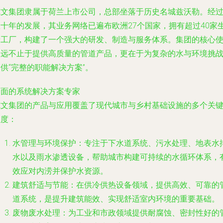
威文集团隶属于荷兰上市公司，总部坐落于历史名城兹沃勒。经
数十年的发展，其业务网络已遍布欧洲27个国家，拥有超过40家
产工厂，构建了一个强大的研发、制造与服务体系。集团的核心
命远不止于提供高质量的管道产品，更在于为复杂的水与环境挑
供“完整的职能解决方案”。
全面的系统解决方案专家
威文集团的产品与应用覆盖了现代城市与乡村基础设施的多个关
维度：
水管理与环境保护
：专注于下水道系统、污水处理、地表水
水以及雨水渗透设备，帮助城市构建可持续的水循环体系，
效应对内涝并保护水资源。
建筑舒适与节能
：在供冷供热设备领域，提供高效、可靠的
道系统，是提升建筑能效、实现舒适室内环境的重要基础。
废物废水处理
：为工业和市政领域提供耐腐蚀、密封性好的