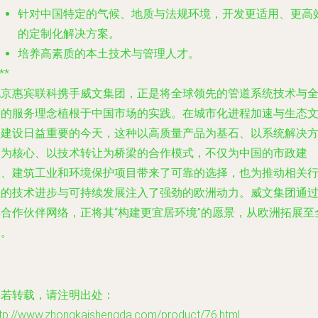
针对中国特定的气候、地质与法规环境，开发更适用、更高
的定制化解决方案。
培养高素质的本土技术与管理人才。
**
北京惠宾联科携手威文集团，正是将全球领先的管道系统技术与
面的服务理念植根于中国市场的实践。在城市化进程加速与生态
明建设日益重要的今天，这种以高质量产品为基石、以系统解决
案为核心、以技术转让为桥梁的合作模式，不仅为中国的市政建
设、建筑工业和环境保护项目带来了可靠的选择，也为推动相关
业的技术进步与可持续发展注入了强劲的欧洲动力。威文集团通
其合作伙伴网络，正将其“构建更宜居环境”的愿景，从欧洲拓展至
球。
如若转载，请注明出处：
ttp://www.zhongkaishengda.com/product/76.html